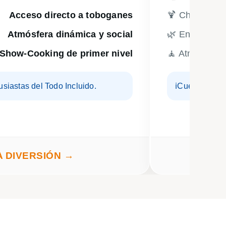
Acceso directo a toboganes
🍹 Chill Out
Atmósfera dinámica y social
🌿 Entorno
Show-Cooking de primer nivel
🧘 Atmósfera
usiastas del Todo Incluido.
ℹ️
Cuenta con pi
A DIVERSIÓN →