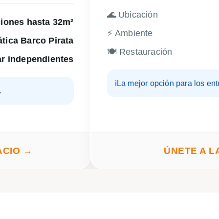
🌊 Ubicación
ciones hasta 32m²
⚡ Ambiente
tica Barco Pirata
🍽️ Restauración
ar independientes
ℹ️
La mejor opción para los ent
.
ACIO →
ÚNETE A L