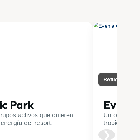
Refugio Tropic
ic Park
Evenia
grupos activos que quieren
Un oasis de 
 energía del resort.
tropicales. 
❯