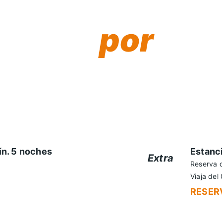
untos,
por
 semana. Alarga tu
sigue un descuento
ín. 5 noches
Estanci
Extra
Reserva 
+5%
Viaja del
RESERV