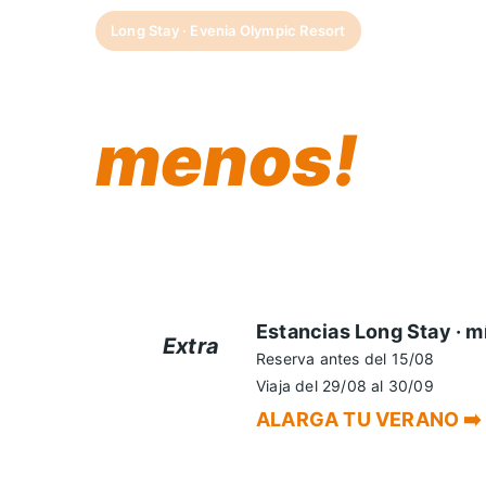
Long Stay · Evenia Olympic Resort
¡Más días j
menos!
Hay recuerdos que no caben en un fin de
estancia en Evenia Olympic Resort y con
EXTRA.
Estancias Long Stay · m
Extra
Reserva antes del 15/08
+5%
Viaja del 29/08 al 30/09
ALARGA TU VERANO ➡️