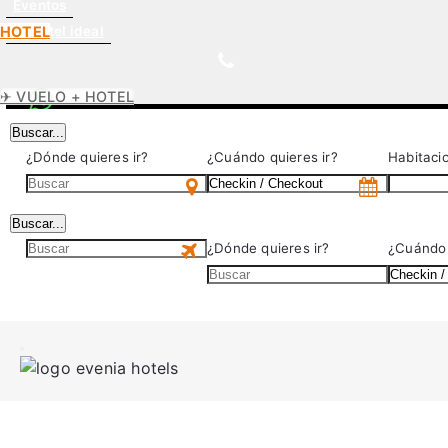
Eventos
HOTEL
Tu hotel ideal
✈ VUELO + HOTEL
Buscar...
¿Dónde quieres ir?
¿Cuándo quieres ir?
Habitaci
Buscar...
US$
¿Dónde quieres ir?
¿Cuándo 