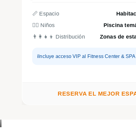
📏 Espacio
Habita
🏴‍☠️ Niños
Piscina temá
👨‍👩‍👧‍👦 Distribución
Zonas de est
ℹ️
Incluye acceso VIP al Fitness Center & SPA
RESERVA EL MEJOR ESP