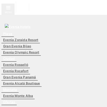
MENU
Playa
Evenia Zoraida Resort
Gran Evenia Bijao
Evenia Olympic Resort
Ciudad
Evenia Rosselló
Evenia Rocafort
Gran Evenia Panamá
Evenia Alcalá Boutique
Montaña
Evenia Monte Alba
Ofertas