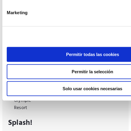
¡Lánzate al agua!
Marketing
La diversión, la adrenalina, la
velocidad... todo eso es lo que
encontrarás en los toboganes de
Evenia Olympic Resort. Diferentes
tamaños, formas y colores pero un
mismo propósito, ¡hacértelo pasar
bien! Toboganes disponibles desde el
Permitir todas las cookies
1/05 hasta el 30/09.
Permitir la selección
Solo usar cookies necesarias
Splash!