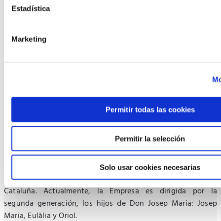
para tu máxima comodidad y
Estadística
diversión.
Marketing
>> VER HOTEL
Mo
Permitir todas las cookies
Fundación y evolución de Evenia Hotels
Permitir la selección
Evenia Hotels es una empresa familiar fundada hace más de
50 años por Josep Maria Molist Codina, procedente de una
prominente familia de empresarios catalanes que tuvieron ya
Solo usar cookies necesarias
a principios del siglo XX la primera fábrica de sillas de
Cataluña. Actualmente, la Empresa es dirigida por la
segunda generación, los hijos de Don Josep Maria: Josep
Maria, Eulàlia y Oriol.