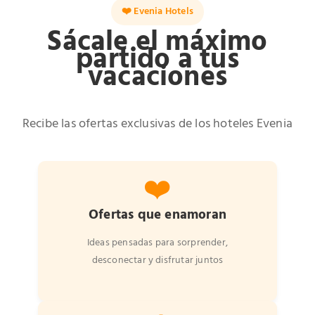
❤️ Evenia Hotels
Sácale el máximo
partido a tus
vacaciones
Recibe las ofertas exclusivas de los hoteles Evenia
❤️
Ofertas que enamoran
Ideas pensadas para sorprender,
desconectar y disfrutar juntos