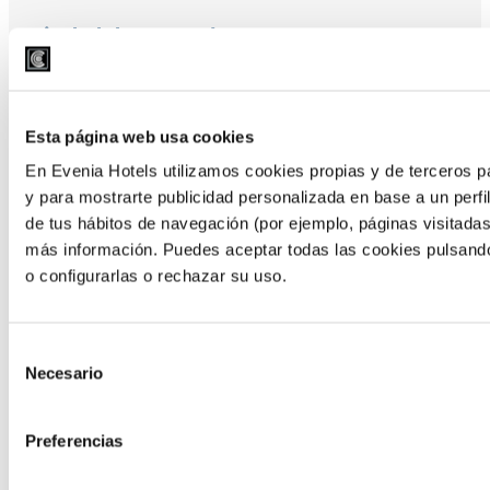
Ciudad de Panamá
Descubre el encanto de Ciudad de
Panamá con Evenia Hotels. Hospédate
en nuestro hotel de 5 estrellas y
Esta página web usa cookies
disfruta de una experiencia de lujo en
En Evenia Hotels utilizamos cookies propias y de terceros pa
el corazón de la ciudad.
y para mostrarte publicidad personalizada en base a un perfil
de tus hábitos de navegación (por ejemplo, páginas visitadas
>> VER HOTEL
más información. Puedes aceptar todas las cookies pulsando
o configurarlas o rechazar su uso.
Selección
Necesario
Santa Clara, Panamá
de
consentimiento
Vive una experiencia inolvidable en
Preferencias
Santa Clara. Disfruta de nuestro resort
all-inclusive, donde todo está pensado