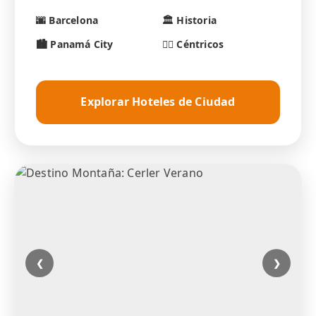
🌆 Barcelona
🏛️ Historia
🏙️ Panamá City
🚶‍♂️ Céntricos
Explorar Hoteles de Ciudad
❮
❯