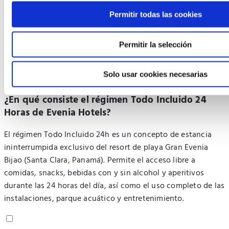
Alba (Pirineo Aragonés). Incluye marcas de bebidas
Permitir todas las cookies
alcohólicas e infusiones de gama alta/top, conexión Wi-Fi
gratuita, uso de la caja fuerte en la habitación y acceso a las
instalaciones deportivas o centro de fitness según la
Permitir la selección
temporada.
Solo usar cookies necesarias
¿En qué consiste el régimen Todo Incluido 24
Horas de Evenia Hotels?
El régimen Todo Incluido 24h es un concepto de estancia
ininterrumpida exclusivo del resort de playa Gran Evenia
Bijao (Santa Clara, Panamá). Permite el acceso libre a
comidas, snacks, bebidas con y sin alcohol y aperitivos
durante las 24 horas del día, así como el uso completo de las
instalaciones, parque acuático y entretenimiento.