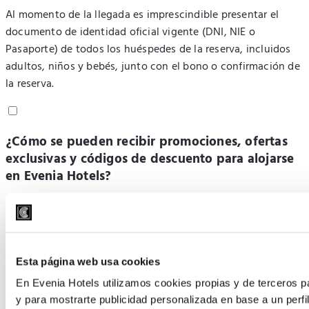
Al momento de la llegada es imprescindible presentar el
documento de identidad oficial vigente (DNI, NIE o
Pasaporte) de todos los huéspedes de la reserva, incluidos
adultos, niños y bebés, junto con el bono o confirmación de
la reserva.
¿Cómo se pueden recibir promociones, ofertas
exclusivas y códigos de descuento para alojarse
en Evenia Hotels?
Para estar al día de las promociones y descuentos
exclusivos, puedes suscribirte a la newsletter oficial en el
sitio web de Evenia Hotels. Tan solo debes introducir tu
correo electrónico en el formulario de suscripción para
Esta página web usa cookies
recibir promociones periódicas directamente en tu bandeja
En Evenia Hotels utilizamos cookies propias y de terceros pa
de entrada.
y para mostrarte publicidad personalizada en base a un perfil