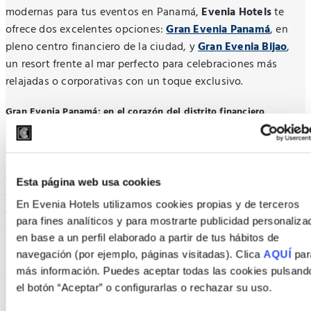
modernas para tus eventos en Panamá,
Evenia Hotels
te
ofrece dos excelentes opciones:
Gran Evenia Panamá
, en
pleno centro financiero de la ciudad, y
Gran Evenia Bijao
,
un resort frente al mar perfecto para celebraciones más
relajadas o corporativas con un toque exclusivo.
Gran Evenia Panamá: en el corazón del distrito financiero
Ubicado en el barrio del Cangrejo,
Gran Evenia Panamá
es
ideal para reuniones empresariales, congresos, bodas y
celebraciones sociales. El hotel, inaugurado en 2022, cuenta
Esta página web usa cookies
con una amplia sala de congresos equipada con tecnología
En Evenia Hotels utilizamos cookies propias y de terceros
de última generación y un equipo profesional que garantiza
para fines analíticos y para mostrarte publicidad personaliza
el éxito de tu evento.
en base a un perfil elaborado a partir de tus hábitos de
navegación (por ejemplo, páginas visitadas). Clica
AQUÍ
par
Además, su restaurante
El Jardín de Gaudí
pone a tu
más información. Puedes aceptar todas las cookies pulsand
disposición una propuesta gastronómica adaptada a tus
el botón “Aceptar” o configurarlas o rechazar su uso.
necesidades, con opciones creativas e innovadoras dirigidas
por nuestro chef.