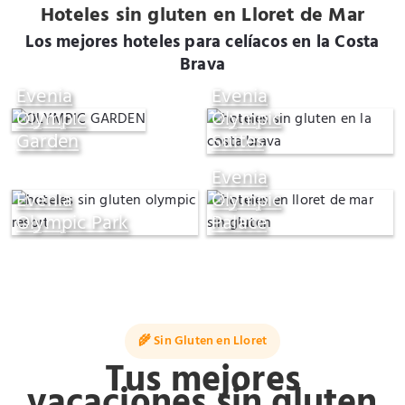
Hoteles sin gluten en Lloret de Mar
Los mejores hoteles para celíacos en la Costa
Brava
Evenia
Evenia
Olympic
Olympic
Garden
Suites
Evenia
Evenia
Olympic
Olympic Park
Palace
🌾 Sin Gluten en Lloret
Tus mejores
vacaciones sin gluten