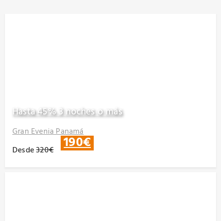
Hasta 45% 3 noches o más
Gran Evenia Panamá
190€
Desde
320€