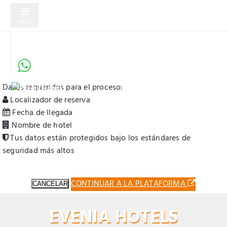
MENU
Check-in Online Seguro
Servicio verificado por Evenia Hotels
Serás redirigido a una plataforma externa para completar tu
check-in. Es un servicio seguro y verificado por Evenia Hotels.
Datos requeridos para el proceso:
Localizador de reserva
Fecha de llegada
Nombre de hotel
Tus datos están protegidos bajo los estándares de
seguridad más altos
CONTINUAR A LA PLATAFORMA
CANCELAR
EVENIA HOTELS