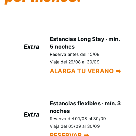
Hay recuerdos que no caben en un fin de semana.
Alarga tu estancia en Evenia Olympic Resort y
consigue un descuento EXTRA.
Estancias Long Stay · mín.
Extra
5 noches
+5%
Reserva antes del 15/08
Viaja del 29/08 al 30/09
ALARGA TU VERANO ➡️
Estancias flexibles · mín. 3
noches
Extra
Reserva del 01/08 al 30/09
+5%
Viaja del 05/09 al 30/09
RESERVAR ➡️