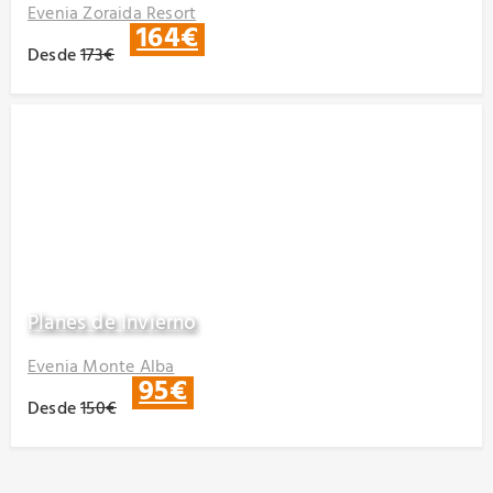
Evenia Zoraida Resort
164€
Desde
173€
Planes de Invierno
Evenia Monte Alba
95€
Desde
150€