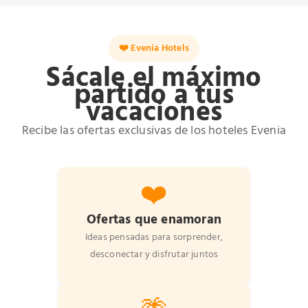
❤️ Evenia Hotels
Sácale el máximo
partido a tus
vacaciones
Recibe las ofertas exclusivas de los hoteles Evenia
❤️
Ofertas que enamoran
Ideas pensadas para sorprender,
desconectar y disfrutar juntos