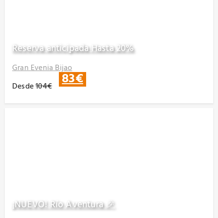
Reserva anticipada Hasta 20%
Gran Evenia Bijao
83€
Desde
104€
¡NUEVO! Río Aventura 🎉