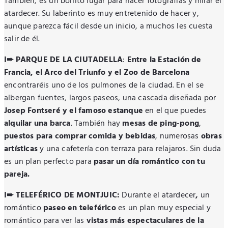
También, es un bonito lugar para hacer fotografías y mirar el
atardecer. Su laberinto es muy entretenido de hacer y,
aunque parezca fácil desde un inicio, a muchos les cuesta
salir de él.
I➨ PARQUE DE LA CIUTADELLA
:
Entre la Estación de
Francia, el Arco del Triunfo y el Zoo de Barcelona
encontraréis uno de los pulmones de la ciudad. En el se
albergan fuentes, largos paseos, una cascada diseñada por
Josep Fontseré y el famos
o estanque
en el que puedes
alquilar una barca
. También hay
mesas de ping-pong
,
puestos para comprar comida y bebidas
, numerosas
obras
artísticas
y una cafetería con terraza para relajaros. Sin duda
es un plan perfecto para
pasar un día romántico con tu
pareja.
I➨ TELEFÉRICO DE MONTJUIC:
Durante el atardecer
,
un
romántico
paseo en teleférico
es un plan muy especial y
romántico para ver las
vistas más espectaculares de la