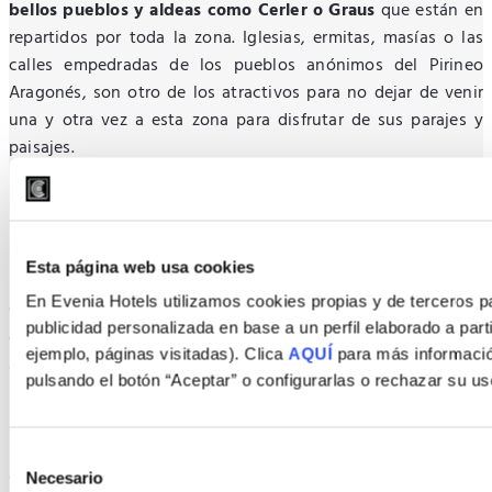
bellos pueblos y aldeas como Cerler o Graus
que están en
repartidos por toda la zona. Iglesias, ermitas, masías o las
calles empedradas de los pueblos anónimos del Pirineo
Aragonés, son otro de los atractivos para no dejar de venir
una y otra vez a esta zona para disfrutar de sus parajes y
paisajes.
Escapada de aventura un fin de semana
en el Pirineo Aragonés
Esta página web usa cookies
En Evenia Hotels utilizamos cookies propias y de terceros pa
Otra de las posibilidades para disfrutar de esta zona y,
publicidad personalizada en base a un perfil elaborado a part
donde además abundan estas opciones, es el deporte de
ejemplo, páginas visitadas). Clica
AQUÍ
para más informació
aventura. Vengas o no con niños, tendrás decenas de planes
pulsando el botón “Aceptar” o configurarlas o rechazar su us
para escoger el que mejor se adapte a tus necesidades.
Puede ser una
ruta en kayak
por alguno de los majestuosos
lagos del Pirineo Aragonés, o quizás te atrevas más con una
Selección
actividad de rafting para liberar algo de adrenalina. Tal vez si
Necesario
de