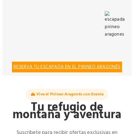
RESERVA TU ESCAPADA EN EL PIRINEO ARAGONÉS
🏔️ Vive el Pirineo Aragonés con Evenia
Tu refugio de
montaña y aventura
Suscríbete para recibir ofertas exclusivas en