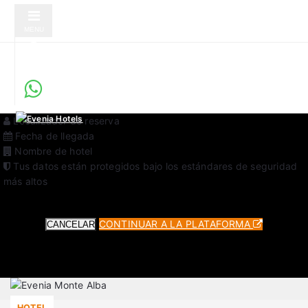
MENU
Check-in Online Seguro
Servicio verificado por Evenia Hotels
Serás redirigido a una plataforma externa para completar tu
check-in. Es un servicio seguro y verificado por Evenia Hotels.
Datos requeridos para el proceso:
Localizador de reserva
Fecha de llegada
Nombre de hotel
Tus datos están protegidos bajo los estándares de seguridad
más altos
CONTINUAR A LA PLATAFORMA
CANCELAR
HOTEL