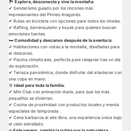
🏞️
Explora, desconecta y vive la montaña
:
✔ Senderismo guiado por los rincones más
impresionantes del Pirineo Aragonés.
✔ Rutas en bicicleta con opciones para todos los niveles.
✔ Rafting, barranquismo y kayak para quienes buscan
emociones fuertes.
🛏️
Comodidad y descanso después de la aventura
:
✔ Habitaciones con vistas a la montaña, diseñadas para
el descanso.
✔ Piscina climatizada, perfecta para relajarse tras un día
de exploración.
✔ Terraza panorámica, donde disfrutar del atardecer con
una copa en mano.
🎯
Ideal para toda la familia
:
✔ Mini Club con animación diaria, para que los más
pequeños se diviertan.
✔ Cocina de proximidad con productos locales y menús
especiales de temporada .
✔ Cena barbacoa al aire libre, una experiencia única bajo
el cielo estrellado.
❄️
Este verano, cambia la rutina por la naturaleza.