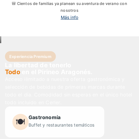
🎒 Cientos de familias ya planean su aventura de verano con
nosotros
Más info
Experiencia Premium
La libertad de tenerlo
Todo
en el Pirineo Aragonés.
Acceso ilimitado a nuestra oferta gastronómica y
selección de bebidas de primeras marcas durante
todo el día. Comodidad sin esperas en el único hotel
todo incluido en Cerler.
Gastronomía
🍽️
Buffet y restaurantes temáticos