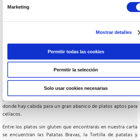
Evenia Rosselló: Hoteles sin gluten en
Marketing
Barcelona
Entre nuestros
hoteles sin gluten en Barcelona
contamos
con nuestro magnífico 4 estrellas, el
Hotel Evenia Rosselló
Mostrar detalles
que dispone de uno de los mejores restaurantes de
l’Eixample, donde se ubica el hotel. Tus vacaciones en la
Permitir todas las cookies
ciudad condal siendo celíaco no tienen porqué estar reñidas
con disfrutar de los manjares que ofrecemos en nuestro
restaurante.
Permitir la selección
El Restaurante l’Illa Rosselló ofrece una cocina mediterránea
Solo usar cookies necesarias
de vanguardia con los sabores más delicados de la
gastronomía catalana.
Producto local y de proximidad
,
donde hay cabida para un gran abanico de platos aptos para
celíacos.
Entre los platos sin gluten que encontrarás en nuestra carta
se encuentran las Patatas Bravas, la Tortilla de patatas y