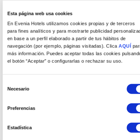
Esta página web usa cookies
En Evenia Hotels utilizamos cookies propias y de terceros
¡QUIERO MI OFERTA! 🏙️
para fines analíticos y para mostrarte publicidad personaliza
en base a un perfil elaborado a partir de tus hábitos de
Acepto recibir comunicaciones de Evenia Hotels
navegación (por ejemplo, páginas visitadas). Clica
AQUÍ
par
sobre planes sin gluten
más información. Puedes aceptar todas las cookies pulsand
Al suscribirte aceptas recibir emails promocionales. Puedes cancelar
el botón “Aceptar” o configurarlas o rechazar su uso.
en cualquier momento.
🥗 Cientos de huéspedes ya disfrutan de Barcelona sin
Selección
preocupaciones en nuestros hoteles
Necesario
de
consentimiento
Más info
Preferencias
Estadística