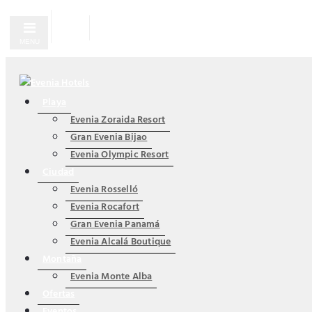
MENU
Playa
Evenia Zoraida Resort
Gran Evenia Bijao
Evenia Olympic Resort
Ciudad
Evenia Rosselló
Evenia Rocafort
Gran Evenia Panamá
Evenia Alcalá Boutique
Montaña
Evenia Monte Alba
Ofertas
Eventos