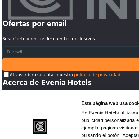
Ofertas por email
Suscríbete y recibe descuentos exclusivos
Al suscribirte aceptas nuestra
política de privacidad
Acerca de Evenia Hotels
ACCESO AGENCIAS DE VIAJES
Esta página web usa cook
Financia tus viajes
En Evenia Hotels utilizamo
MY EVENIA
publicidad personalizada e
Hoteles Evenia Hotels
ejemplo, páginas visitadas
Vacaciones Evenia Hotels
pulsando el botón “Aceptar