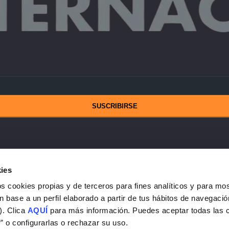
SUSCRIBIRSE
Ecoevenia
ies
Partners (Hoteles)
s cookies propias y de terceros para fines analíticos y para mos
Afiliados
n base a un perfil elaborado a partir de tus hábitos de navegació
Colaboraciones
). Clica
AQUÍ
para más información. Puedes aceptar todas las 
Trabaja con nosotros
” o configurarlas o rechazar su uso.