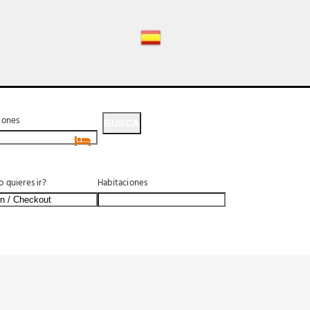
iones
BUSCA
BUSCA
 quieres ir?
Habitaciones