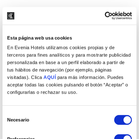
Esta página web usa cookies
Buffet Libre en
En Evenia Hotels utilizamos cookies propias y de
Barcelona: Calidad
terceros para fines analíticos y para mostrarte publicidad
personalizada en base a un perfil elaborado a partir de
en el Centro de la
tus hábitos de navegación (por ejemplo, páginas
visitadas). Clica
AQUÍ
para más información. Puedes
Ciudad
aceptar todas las cookies pulsando el botón “Aceptar” o
configurarlas o rechazar su uso.
Evenia Hotels redefine los
hoteles con buffet libre en
Selección
Necesario
de
Barcelona
con una
consentimiento