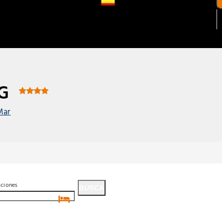
NG
 Mar
aciones
BUSCA