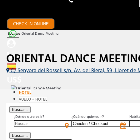
CHECK IN ONLINE
Eventos
Oriental Dance Meeting
ORIENTAL DANCE MEETI
C/ Senyora del Rossell s/n, Av. del Rieral, 59, Lloret de
US$
HOTEL
VUELO + HOTEL
Buscar...
¿Dónde quieres ir?
¿Cuándo quieres ir?
Habit
Buscar...