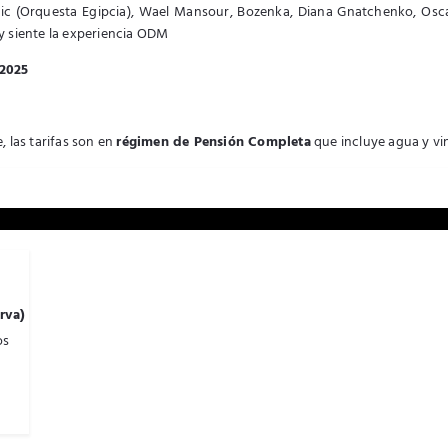
c (Orquesta Egipcia), Wael Mansour, Bozenka, Diana Gnatchenko, Oscar Fl
y siente la experiencia ODM
 2025
e, las tarifas son en
régimen de Pensión Completa
que incluye agua y vi
rva)
os