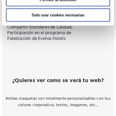
Branding Evenia
✅ Acceso integral o parcial a la
Solo usar cookies necesarias
plataforma digital de Evenia Hotels,
Compartir Standares de Calidad,
Participación en el programa de
Fidelización de Evenia Hotels
¿Quieres ver como se verá tu web?
Ambas maquetas son totalmente personalizables con tus
colores corporativo, textos, imagenes, etc...