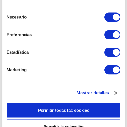
✅Equipo de expertos a su servicio,
PPC/SEO, Gestión de RRSS, Gestión
Selección
Reputación Online, Email Marketing
Necesario
de
consentimiento
Preferencias
Estadística
Business Manager
Marketing
✅ CRM Integrado, Asesoramiento en
inversiones, Asesoramiento en Calidad
de Producto y Servicio
Mostrar detalles
Permitir todas las cookies
Permitir la selección