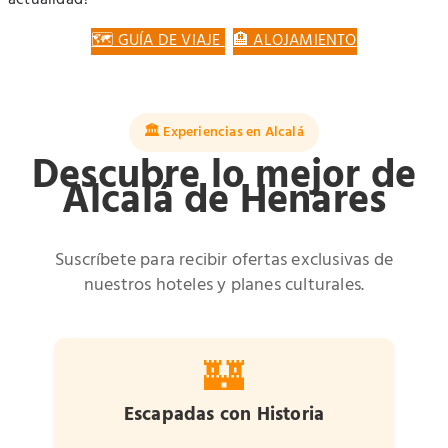
🗺️ GUÍA DE VIAJE
🏨 ALOJAMIENTO
🏛️ Experiencias en Alcalá
Descubre lo mejor de
Alcalá de Henares
Suscríbete para recibir ofertas exclusivas de
nuestros hoteles y planes culturales.
🏰
Escapadas con Historia