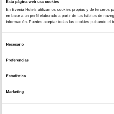
Esta página web usa cookies
España: +34 93 177 24 77
Atención al cliente
En Evenia Hotels utilizamos cookies propias y de terceros pa
Panamá: +507 310 9966
Todos los contactos
en base a un perfil elaborado a partir de tus hábitos de nave
información. Puedes aceptar todas las cookies pulsando el b
Selección
Necesario
de
consentimiento
Preferencias
Estadística
Marketing