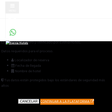
MENU
Check-in Online Seguro
Servicio verificado por Evenia Hotels
Serás redirigido a una plataforma externa para completar tu check-in.
Es un servicio seguro y verificado por Evenia Hotels.
Datos requeridos para el proceso:
Localizador de reserva
Fecha de llegada
Nombre de hotel
Tus datos están protegidos bajo los estándares de seguridad más
altos
CONTINUAR A LA PLATAFORMA
CANCELAR