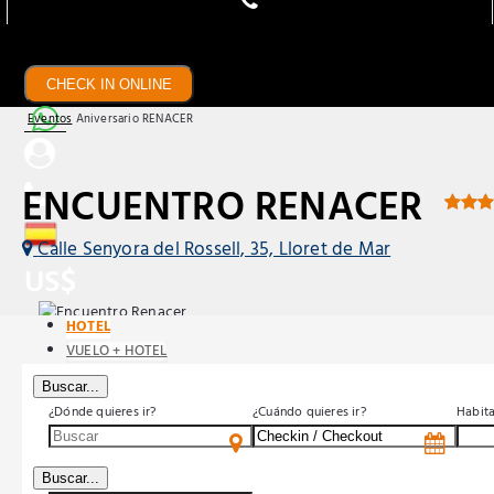
CHECK IN ONLINE
Eventos
Aniversario RENACER
ENCUENTRO RENACER
Calle Senyora del Rossell, 35, Lloret de Mar
US$
HOTEL
VUELO + HOTEL
Buscar...
¿Dónde quieres ir?
¿Cuándo quieres ir?
Habit
Buscar...