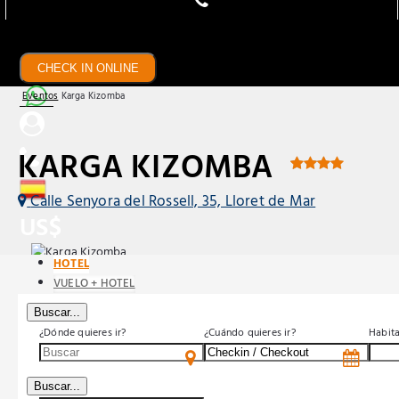
CHECK IN ONLINE
Eventos
Karga Kizomba
KARGA KIZOMBA
Calle Senyora del Rossell, 35, Lloret de Mar
US$
HOTEL
VUELO + HOTEL
Buscar...
¿Dónde quieres ir?
¿Cuándo quieres ir?
Habit
Buscar...