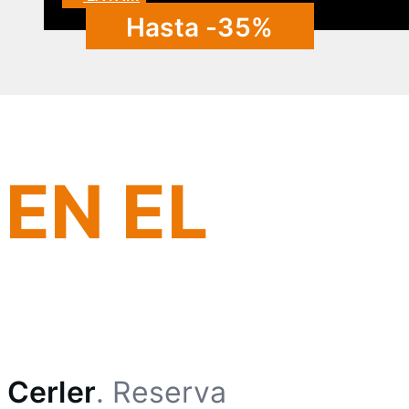
+376 732 511
Hasta -35%
K
EN EL
n
Cerler
. Reserva