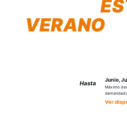
CERLER
ES
VERANO
Evenia Monte Alba
Accede a fechas con alta demanda en ago
estancia en plena montaña con condicion
tiempo limitado.
Junio, J
Hasta
Máximo des
-35%
demandadas
Ver disp