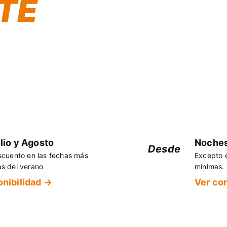
TE
sto y asegura tu
es exclusivas por
ulio y Agosto
Noches
Desde
cuento en las fechas más
Excepto e
2
 del verano
mínimas.
onibilidad →
Ver co