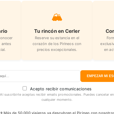
🏔️
ario
Tu rincón en Cerler
Co
conocer
Reserve su estancia en el
For
s antes
corazón de los Pirineos con
exclusi
ial.
precios excepcionales.
en ac
EMPEZAR MI E
Acepto recibir comunicaciones
Al suscribirte aceptas recibir emails promocionales. Puedes cancelar en
cualquier momento.
👫 Más de 50.000 viajeros ya descubren el Pirineo con nosotro