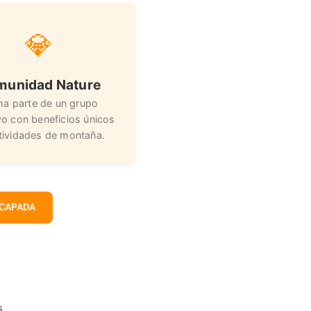
💎
munidad Nature
ma parte de un grupo
vo con beneficios únicos
tividades de montaña.
SCAPADA
s