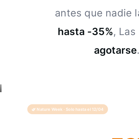
antes que nadie l
hasta -35%
, Las
agotarse
🌿 Nature Week · Solo hasta el 12/04
HASTA -35