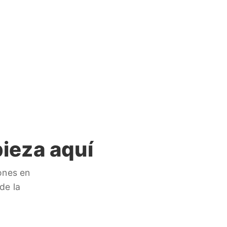
ieza aquí
ones en
de la