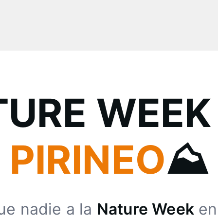
TURE WEE
PIRINEO
⛰️
ue nadie a la
Nature Week
e