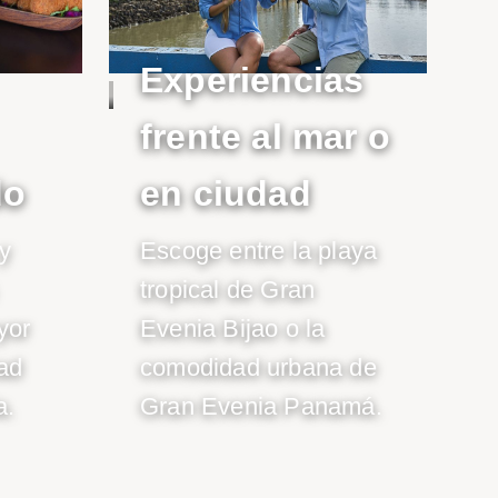
Experiencias
frente al mar o
do
en ciudad
y
Escoge entre la playa
tropical de Gran
yor
Evenia Bijao o la
ad
comodidad urbana de
a.
Gran Evenia Panamá.