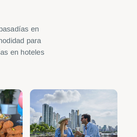
 pasadías en
omodidad para
ías en hoteles