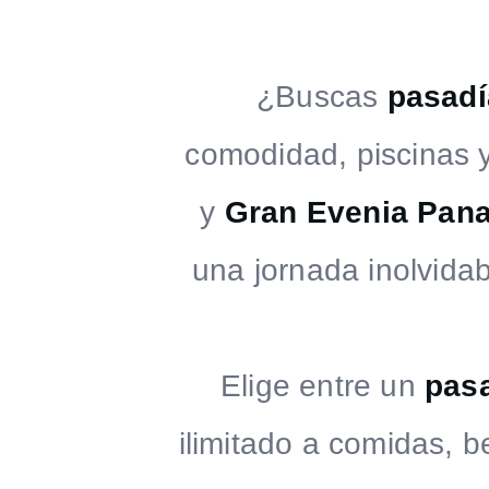
¿Buscas
pasad
comodidad, piscinas 
y
Gran Evenia Pan
una jornada inolvidab
Elige entre un
pasa
ilimitado a comidas, b