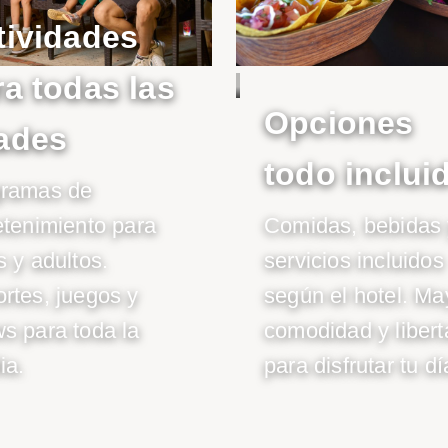
tividades
ra todas las
Opciones
ades
todo inclui
gramas de
etenimiento para
Comidas, bebidas 
s y adultos.
servicios incluidos
rtes, juegos y
según el hotel. Ma
s para toda la
comodidad y libert
ia.
para disfrutar tu dí