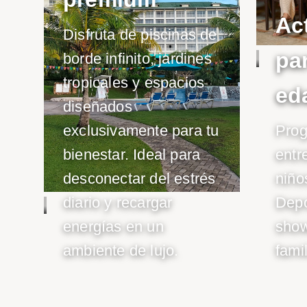
Ac
Disfruta de piscinas de
pa
borde infinito, jardines
tropicales y espacios
ed
diseñados
exclusivamente para tu
Pro
bienestar. Ideal para
entr
desconectar del estrés
niño
diario y recargar
Depo
energías en un
show
ambiente de lujo.
famil