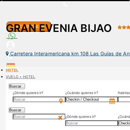
GRAN EVENIA BIJAO
CHECK IN ONLINE
Carretera Interamericana km 108 Las Guías de Ant
HOTEL
US$
VUELO + HOTEL
Buscar...
¿Dónde quieres ir?
¿Cuándo quieres ir?
Habita
Buscar...
¿Dónde quieres ir?
¿Cuándo