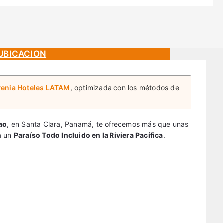
PESO MEXICANO (MXN)
LATAM
+376 732 511
EURO (€)
UBICACION
Evenia Hoteles LATAM
, optimizada con los métodos de
ao
, en Santa Clara, Panamá, te ofrecemos más que unas
a un
Paraíso Todo Incluido en la Riviera Pacífica
.