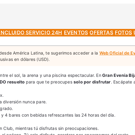
INCLUIDO SERVICIO 24H
EVENTOS
OFERTAS
FOTOS
a desde América Latina, te sugerimos acceder a la
Web Oficial de 
lusivas en dólares (USD).
tre el sol, la arena y una piscina espectacular. En
Gran Evenia Bij
ODO resuelto
para que te preocupes
solo por disfrutar
. Escápate 
x.
la diversión nunca pare.
grado.
 y 4 bares con bebidas refrescantes las 24 horas del día.
 Club, mientras tú disfrutas sin preocupaciones.
l océano. Tú solo disfruta, nosotros nos encargamos del resto.