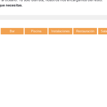
que necesitas
.
Bar
Piscina
Instalaciones
Restauración
Sal